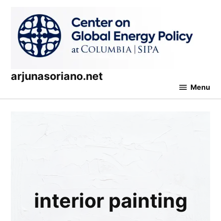
Skip
to
content
arjunasoriano.net
Menu
Interior Painting
interior painting